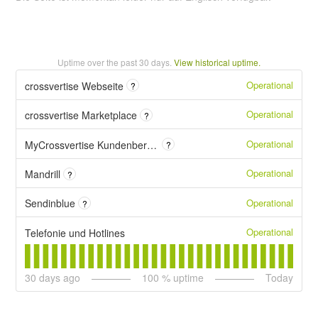
Uptime over the past
30
days.
View historical uptime.
Operational
crossvertise Webseite
?
Operational
crossvertise Marketplace
?
Operational
MyCrossvertise Kundenbereich
?
Operational
Mandrill
?
Operational
Sendinblue
?
Operational
Telefonie und Hotlines
30
days ago
100
% uptime
Today